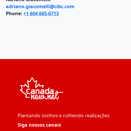
adriano.giacomelli@cibc.com
Phone:
+1 604 665-6713
Plantando sonhos e colhendo realizações
Siga nossos canais